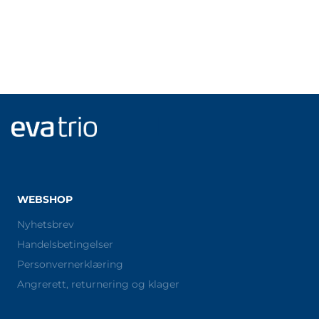
WEBSHOP
Nyhetsbrev
Handelsbetingelser
Personvernerklæring
Angrerett, returnering og klager