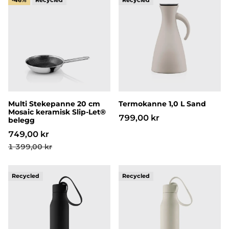
-46%
Multi Stekepanne 20 cm
Termokanne 1,0 L Sand
Mosaic keramisk Slip-Let®
799,00 kr
belegg
749,00 kr
1 399,00 kr
RE-Hydrate Termoflaske 0,5 L Black
RE-Hydrate Termoflaske 0,