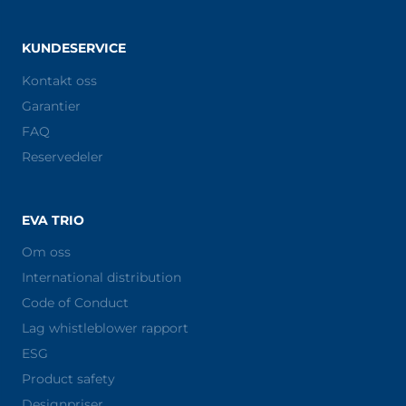
KUNDESERVICE
Kontakt oss
Garantier
FAQ
Reservedeler
EVA TRIO
Om oss
International distribution
Code of Conduct
Lag whistleblower rapport
ESG
Product safety
Designpriser